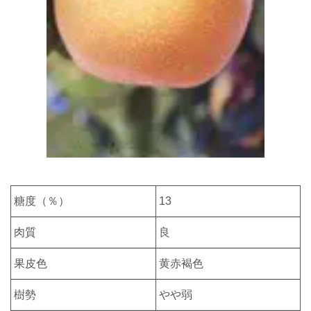
糖度（％）
13
肉質
良
果皮色
黄赤褐色
樹勢
やや弱