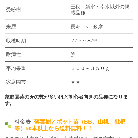
王秋・新水・幸水以外の掲
受粉樹
載品種
来歴
長寿 × 多摩
収穫時期
７/下～８/中
耐病性
強
平均果重
３００～３５０ｇ
家庭園芸
★★
家庭園芸の★の数が多いほど初心者向きの品種になりま
す。
料金表
落葉樹とポット苗（BB、山桃、枇杷
等）50本以上なら送料無料！！