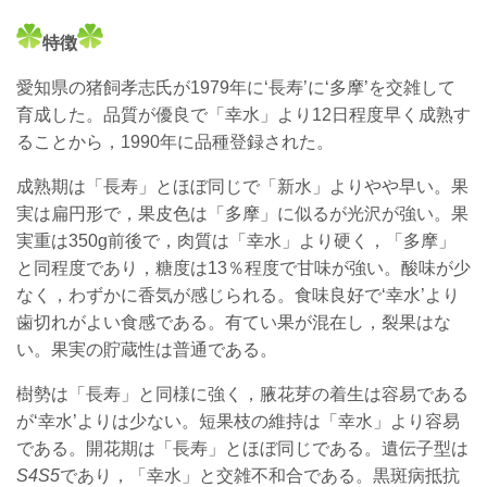
特徴
愛知県の猪飼孝志氏が1979年に‘長寿’に‘多摩’を交雑して
育成した。品質が優良で「幸水」より12日程度早く成熟す
ることから，1990年に品種登録された。
成熟期は「長寿」とほぼ同じで「新水」よりやや早い。果
実は扁円形で，果皮色は「多摩」に似るが光沢が強い。果
実重は350g前後で，肉質は「幸水」より硬く，「多摩」
と同程度であり，糖度は13％程度で甘味が強い。酸味が少
なく，わずかに香気が感じられる。食味良好で‘幸水’より
歯切れがよい食感である。有てい果が混在し，裂果はな
い。果実の貯蔵性は普通である。
樹勢は「長寿」と同様に強く，腋花芽の着生は容易である
が‘幸水’よりは少ない。短果枝の維持は「幸水」より容易
である。開花期は「長寿」とほぼ同じである。
遺伝子型は
S4S5
であり，「幸水」と交雑不和合である。黒斑病抵抗