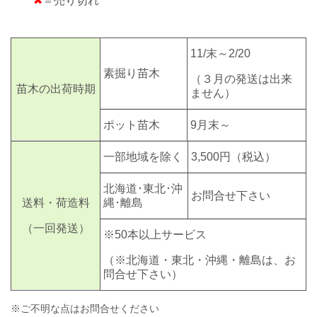
✖
＝売り切れ
11/末～2/20
素掘り苗木
（３月の発送は出来
苗木の出荷時期
ません）
ポット苗木
9月末～
一部地域を除く
3,500円
（税込）
北海道･東北･沖
お問合せ下さい
送料・荷造料
縄･離島
（一回発送）
※50本以上サービス
（※北海道・東北・沖縄・離島は、お
問合せ下さい）
※ご不明な点はお問合せください