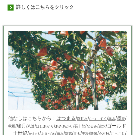
詳しくはこちらをクリック
他なしはこちらから：
はつまる
/
/
/
/
凜
/
愛甘水
なつしずく
幸水
夏
/瑞月/
/
/
/
/
/
/
ゴールド
秋麗
八達
ほしあかり
あきあかり
長十郎
なるみ
豊水
二十世紀
/
/
/
/
/
/
/
/
/
/
かおり
あきづき
南水
新高
甘太
王秋
新興
今村秋
にっこり