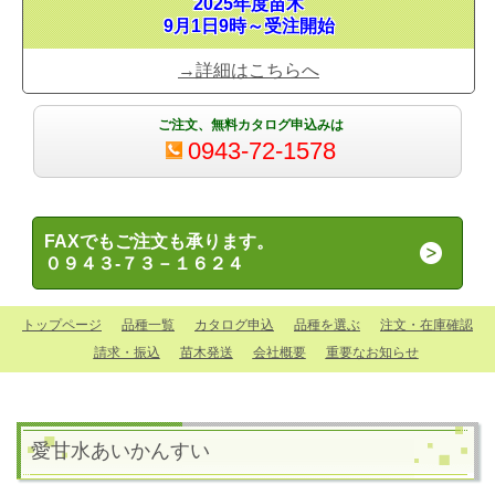
2025年度苗木
9月1日9時～受注開始
→詳細はこちらへ
ご注文、無料カタログ申込みは
0943-72-1578
FAXでもご注文も承ります。
０９４３-７３－１６２４
トップページ
品種一覧
カタログ申込
品種を選ぶ
注文・在庫確認
請求・振込
苗木発送
会社概要
重要なお知らせ
愛甘水
あいかんすい