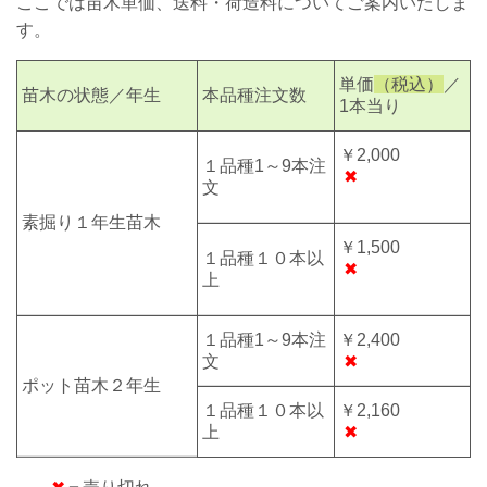
ここでは苗木単価、送料・荷造料についてご案内いたしま
す。
単価
（税込）
／
苗木の状態／年生
本品種注文数
1本当り
￥2,000
１品種1～9本注
✖
文
素掘り
１年生
苗木
￥1,500
１品種１０本以
✖
上
１品種1～9本注
￥2,400
文
✖
ポット苗木２年生
１品種１０本以
￥2,160
上
✖