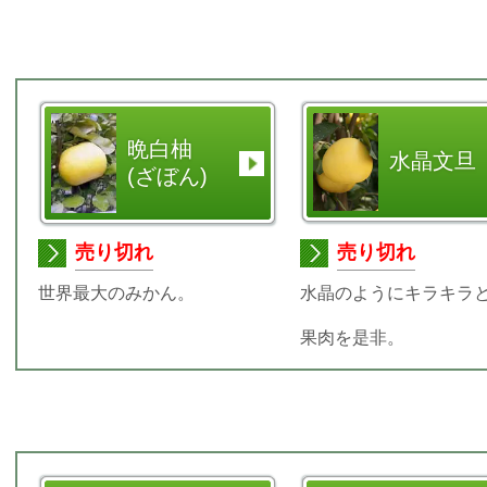
晩白柚
水晶文旦
(ざぼん)
売り切れ
売り切れ
世界最大のみかん。
水晶のようにキラキラ
果肉を是非。