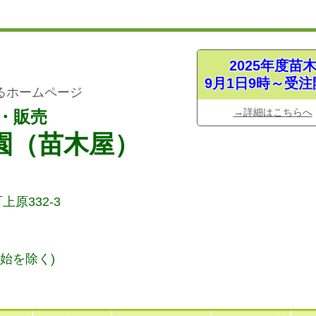
2025年度苗
9月1日9時～受注
るホームページ
→詳細はこちらへ
・販売
園（苗木屋）
上原332-3
始
を除く)