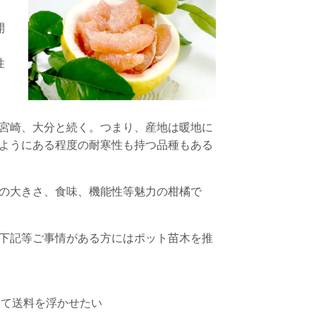
開
性
宮崎、大分と続く。つまり、産地は暖地に
ようにある程度の耐寒性も持つ品種もある
の大きさ、食味、機能性等魅力の柑橘で
下記等ご事情がある方にはポット苗木を推
して送料を浮かせたい