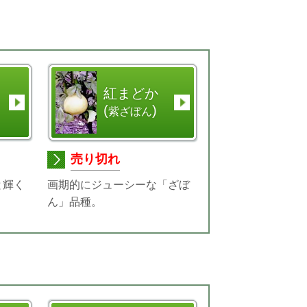
紅まどか
(
)
紫ざぼん
売り切れ
と輝く
画期的にジューシーな「ざぼ
ん」品種。