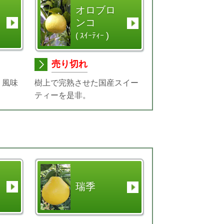
オロブロ
ンコ
)
( ｽｲｰﾃｨｰ
売り切れ
く風味
樹上で完熟させた国産スイー
ティーを是非。
瑞季