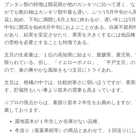
ブンタン類の特徴は開花期が他のカンキツに比べて遅く、な
かでも晩白柚はカンキツ類中最も遅い。ふつう5月中旬から
花し始め、下旬に満開し6月上旬に終わるが、遅い年には5月
中旬に開花を始め6月中旬におよぶことがある。自家不親和
があり、結実を安定させたり、果実を大きくするには他品種
の受粉を必要とすることも特徴である。
文旦の生産量は、１位の高知県に始まり、愛媛県、鹿児島、
限られている。但し、「イエローポメロ」、「平戸文旦」の
ので、春の爽やかな風味をもつ文旦にトライあれ。
文旦は、柑橘の中では、比較的寒さに弱いほうですが、果実
す。貯蔵性もいい事より苗木の需要も高まっています。
☆プロの視点からは、素掘り苗木２年生をお薦めしますが、
薦しております。
露地苗木が１年生しか在庫がない品種。
冬送り（落葉果樹等）の商品とあわせて、１回送りに