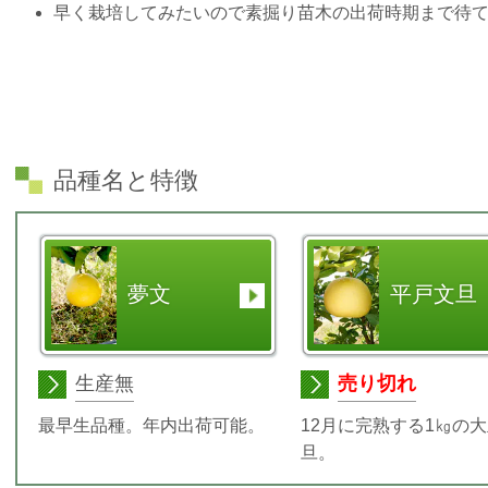
早く栽培してみたいので素掘り苗木の出荷時期まで待
品種名と特徴
夢文
平戸文旦
生産無
売り切れ
最早生品種。年内出荷可能。
12月に完熟する1㎏の
旦。