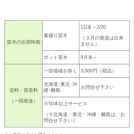
11/末～2/20
素掘り苗木
（３月の発送は出来
苗木の出荷時期
ません）
ポット苗木
9月末～
一部地域を除く
3,500円
（税込）
北海道･東北･沖
お問合せ下さい
送料・荷造料
縄･離島
（一回発送）
※50本以上サービス
（※北海道・東北・沖縄・離島は、お
問合せ下さい）