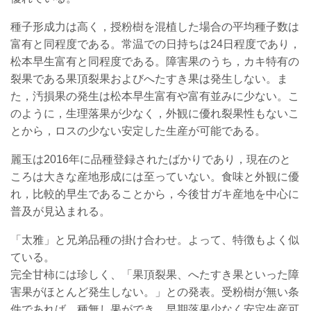
種子形成力は高く，授粉樹を混植した場合の平均種子数は
富有と同程度である。常温での日持ちは24日程度であり，
松本早生富有と同程度である。障害果のうち，カキ特有の
裂果である果頂裂果およびへたすき果は発生しない。ま
た，汚損果の発生は松本早生富有や富有並みに少ない。こ
のように，生理落果が少なく，外観に優れ裂果性もないこ
とから，ロスの少ない安定した生産が可能である。
麗玉は2016年に品種登録されたばかりであり，現在のと
ころは大きな産地形成には至っていない。食味と外観に優
れ，比較的早生であることから，今後甘ガキ産地を中心に
普及が見込まれる。
「太雅」と兄弟品種の掛け合わせ。よって、特徴もよく似
ている。
完全甘柿には珍しく、「果頂裂果、へたすき果といった障
害果がほとんど発生しない。」との発表。受粉樹が無い条
件であれば、種無し果ができ、早期落果少なく安定生産可