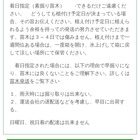
着日指定（素掘り苗木） -できるだけご遠慮くだ
さい。 どうしても
植付け予定日
が決まっている場
合、その旨お伝えください。植え付け予定日
に植えら
れるよう余裕を持っての発送の努力させていただきま
す。苗木は３～４日では傷みません。植え付けまで一
週間位ある場合は、一度箱を開け、水上げして箱に戻
して涼しい場所にて保管ください。
着日指定された場合には、以下の理由で早掘りにな
り、苗木には良くないことをご理解下さい。詳しくは
苗木発送
をご覧下さい
１、雨天時には掘り取りは出来ない。
２、運送会社の遅配送などを考慮し、早目に出荷す
る。
日曜日、祝日着の配達は出来ません