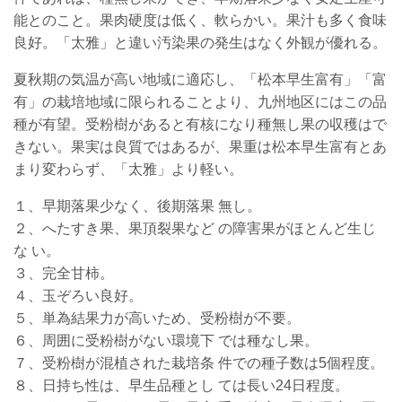
能とのこと。果肉硬度は低く、軟らかい。果汁も多く食味
良好。「太雅」と違い汚染果の発生はなく外観が優れる。
夏秋期の気温が高い地域に適応し、「松本早生富有」「富
有」の栽培地域に限られることより、九州地区にはこの品
種が有望。受粉樹があると有核になり種無し果の収穫はで
きない。果実は良質ではあるが、果重は松本早生富有とあ
まり変わらず、「太雅」より軽い。
１、早期落果少なく、後期落果 無し。
２、へたすき果、果頂裂果など の障害果がほとんど生じ
な い。
３、完全甘柿。
４、玉ぞろい良好。
５、単為結果力が高いため、受粉樹が不要。
６、周囲に受粉樹がない環境下 では種なし果。
７、受粉樹が混植された栽培条 件での種子数は5個程度。
８、日持ち性は、早生品種とし ては長い24日程度。