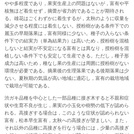
やや多程度であり，果実生産上の問題はないが，富有や平
核無ほど着生せず，摘蕾が省力的であることが期待され
る。雄花はごくわずかに着生するが，太秋のように収量を
減少させる程度には着生しない。授粉樹がある条件下での
麗玉の早期落果は，富有同様に少ない。種子の入らない条
件下での結実力（単為結果力）は高いため，授粉樹を混植
しないと結実が不安定になる富有とは異なり，授粉樹を混
植しない条件下でも安定して生産できる。ただし，種子形
成力は高いため，種なし果の生産には周囲に授粉樹がない
環境が必要である。摘果後の生理落果である後期落果は少
ない。夏秋期の気温が高い地域に適応し，富有の栽培地域
で栽培が可能である。
渋ガキ品種を中心とした一部品種に接ぎ木すると不親和症
状や生育不良が生じ，果実の小玉化や樹勢の低下が認めら
れる。高接ぎする場合は，このような症状が認められない
富有，松本早生富有，太秋への高接ぎが望ましい。また，
それ以外の品種に高接ぎを行なう場合には，少量の高接ぎ