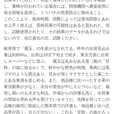
し、養蜂が行われている場合には、関係機関へ農薬使用に
係る情報を提供し、ミツバチの危害防止に努めること。
このことより、散布時期、回数によっては害虫防除とあわ
せ上手く使えば、受粉回避の可能性はあると思われた。但
し、試験使用されたり、その効果のデータがあるわけでは
ないので、自己責任の元、試験ください。
岐阜県で「麗玉」の生産がなされてる。昨年の出荷見込み
量は約600㎏。出荷は10月下旬まで続き、東京方面に出荷
しスーパーなどに並ぶ。 麗玉は丸みがある形（親の「甘
秋」の血に似るか）で、鮮やかな橙色が特徴。果肉には黒
ゴマのような斑点あり、甘みが強くサクサクとした歯ごた
えある食感を楽しめる。また、他品種に比べへたすき果や
果頂裂果が少なく、水分や害虫が中に入りづらいなど、栽
培し易いのも大きな利点。市場からの評価も高く、出荷量
の増加を求める声を受けているそうだ。
先陣を切ってこの
品種の栽培に取組んだ熊本県での評価も「他品種と比べ正
品率が高く、ロスが少ない」。これも「甘秋」の血が入っ