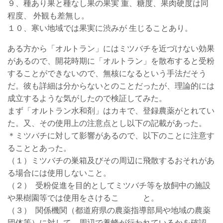
９、種あり果と種なし果の果実 重、糖度、果肉硬度は同
程度、 外観も差無し。
１０、寒い地域では果実に渋みが 生じることあり。
ある方から「オルトラン」にはミツバチを近づけない効果
があるので、開花時期に「オルトラン」を散布すると受粉
することができないので、無核になるという手法だそう
だ。彼も詳細は分からないとのことだったが、理論的には
成立するような気がしたので検証してみた。
まず「オルトラン水和剤」はカキで、登録農薬がとれてい
た。又、その使用上の注意点とし以下の記載があった。
＊ミツバチに対して影響があるので、以下のことに注意す
ることとあった。
（１）ミツバチの巣箱及びその周辺に飛散するおそれがあ
る場合には使用しないこと。
（２） 受粉促進を目的としてミツバチ等を放飼中の施設
や果樹園等では使用をさけるこ と。
（３） 関係機関（都道府県の農薬指導部局や地域の農薬
団体等）に対して、周辺で養蜂が行われているかを確認