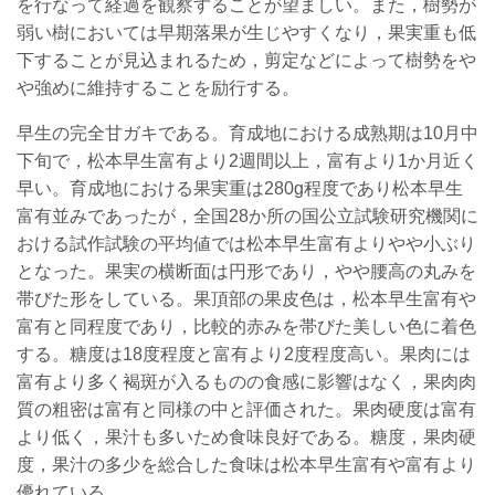
を行なって経過を観察することが望ましい。また，樹勢が
弱い樹においては早期落果が生じやすくなり，果実重も低
下することが見込まれるため，剪定などによって樹勢をや
や強めに維持することを励行する。
早生の完全甘ガキである。育成地における成熟期は10月中
下旬で，松本早生富有より2週間以上，富有より1か月近く
早い。育成地における果実重は280g程度であり松本早生
富有並みであったが，全国28か所の国公立試験研究機関に
おける試作試験の平均値では松本早生富有よりやや小ぶり
となった。果実の横断面は円形であり，やや腰高の丸みを
帯びた形をしている。果頂部の果皮色は，松本早生富有や
富有と同程度であり，比較的赤みを帯びた美しい色に着色
する。糖度は18度程度と富有より2度程度高い。果肉には
富有より多く褐斑が入るものの食感に影響はなく，果肉肉
質の粗密は富有と同様の中と評価された。果肉硬度は富有
より低く，果汁も多いため食味良好である。糖度，果肉硬
度，果汁の多少を総合した食味は松本早生富有や富有より
優れている。