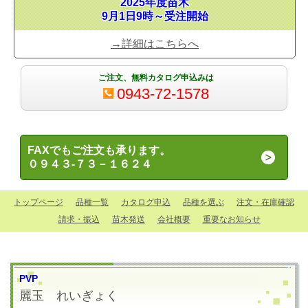
2025年度苗木
9月1日9時～受注開始
→詳細はこちらへ
ご注文、無料カタログ申込みは
0943-72-1578
FAXでもご注文も承ります。
０９４３-７３－１６２４
トップページ
品種一覧
カタログ申込
品種を選ぶ
注文・在庫確認
請求・振込
苗木発送
会社概要
重要なお知らせ
PVP
麗玉
れいぎょく