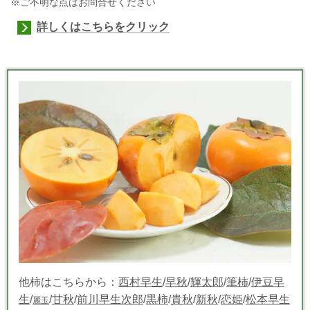
※ご不明な点はお問合せください
詳しくはこちらをクリック
他柿はこちらから：
西村早生
/
早秋
/
輝太郎
/
筆柿
/
伊豆早
生
/
/
甘秋
/
前川早生次郎
/
黒柿
/
貴秋
/
新秋
/
恋姫
/
松本早生
麗玉