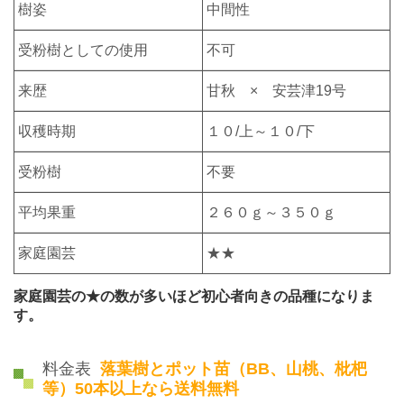
樹姿
中間性
受粉樹としての使用
不可
来歴
甘秋 × 安芸津19号
収穫時期
１０/上～１０/下
受粉樹
不要
平均果重
２６０ｇ～３５０ｇ
家庭園芸
★★
家庭園芸の★の数が多いほど初心者向きの品種になりま
す。
料金表
落葉樹とポット苗（BB、山桃、枇杷
等）50本以上なら送料無料