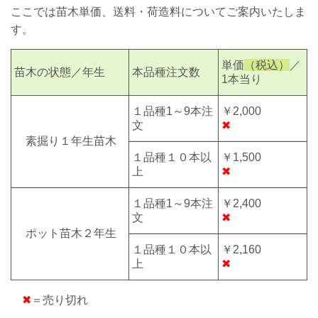
ここでは苗木単価、送料・荷造料についてご案内いたしま
す。
単価
（税込）
／
苗木の状態／年生
本品種注文数
1本当り
１品種1～9本注
￥2,000
文
✖
素掘り
１年生
苗木
１品種１０本以
￥1,500
上
✖
１品種1～9本注
￥2,400
文
✖
ポット苗木２年生
１品種１０本以
￥2,160
上
✖
✖
＝売り切れ