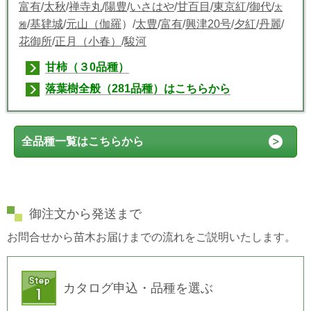
富有
/
太秋
/
禅寺丸
/
陽豊
/
いさはや
/
甘百目
/
東京紅
/
御代
/
太
/
基肄城
/
元山（伽羅
）/
太豊
/
富有
/
興津20号
/
夕紅
/
丹麗
/
雅
花御所
/
正月（小春）
/
駿河
甘柿（３0品種）
落葉樹全般（281品種）はこちらから
全品種一覧はこちらから
御注文から発送まで
お問合せから苗木お届けまでの流れをご説明いたします。
カタログ申込・品種を選ぶ