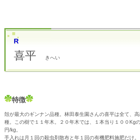
R
喜平
きへい
特徴
殻が最大のギンナン品種。林田泰生園さんの喜平は全て、高
種。この樹で１１年木。２０年木では、１本当り１００Kgの収量(
円/kg。
手入れは月１回の殺虫剤散布と年１回の有機肥料施肥だけ。