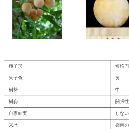
種子形
短楕円
果子色
黄
樹勢
中
樹姿
開張性
自家結実
しない
来歴
嶺南の