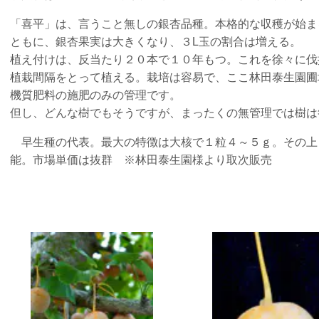
「喜平」は、言うこと無しの銀杏品種。本格的な収穫が始ま
ともに、銀杏果実は大きくなり、３L玉の割合は増える。
植え付けは、反当たり２０本で１０年もつ。これを徐々に伐
植栽間隔をとって植える。栽培は容易で、ここ林田泰生園圃
機質肥料の施肥のみの管理です。
但し、どんな樹でもそうですが、まったくの無管理では樹は
早生種の代表。最大の特徴は大核で１粒４～５ｇ。その上
能。市場単価は抜群 ※林田泰生園様より取次販売