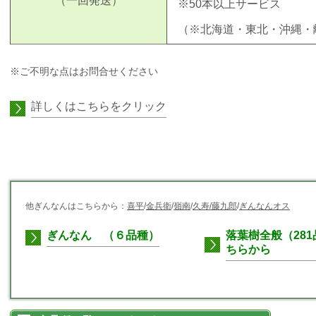
（一回発送）
※50本以上サービス
（※北海道・東北・沖縄・
※ご不明な点はお問合せください
詳しくはこちらをクリック
他ぎんなんはこちらから：
喜平
/
金兵衛
/
嶺南
/
久寿
/藤九郎
/
ぎんなんオス
ぎんなん （６品種）
落葉樹全般（28
ちらから