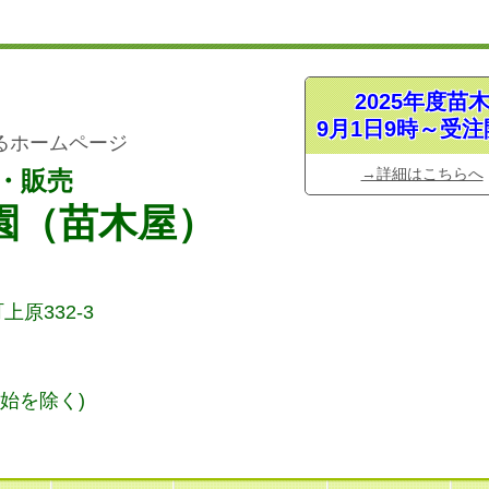
2025年度苗
9月1日9時～受注
るホームページ
→詳細はこちらへ
・販売
園（苗木屋）
上原332-3
始
を除く)