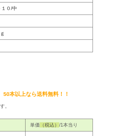
～１０/中
ｇ
）50本以上なら送料無料！！
す。
単価
（税込）
/1本当り