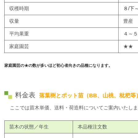
収穫時期
８/下
収量
豊産
平均果重
４～５
家庭園芸
★★
家庭園芸の★の数が多いほど初心者向きの品種になります。
料金表
落葉樹とポット苗（BB、山桃、枇杷等
ここでは苗木単価、送料・荷造料についてご案内いたしま
苗木の状態／年生
本品種注文数