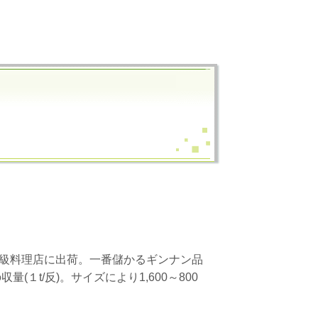
級料理店に出荷。一番儲かるギンナン品
１t/反)。サイズにより1,600～800