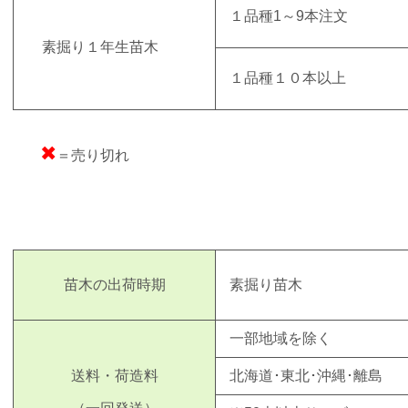
１品種1～9本注文
素掘り
１年生
苗木
１品種１０本以上
✖
＝売り切れ
苗木の出荷時期
素掘り苗木
一部地域を除く
送料・荷造料
北海道･東北･沖縄･離島