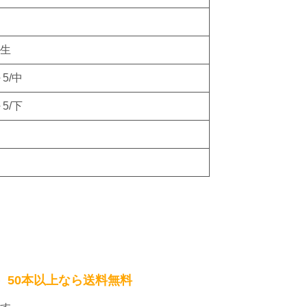
生
5/中
5/下
）50本以上なら送料無料