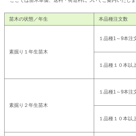
ここでは苗木単価、送料・荷造料についてご案内いたしま
苗木の状態／年生
本品種注文数
１品種1～9本注
素掘り
１年生
苗木
１品種１０本以
１品種1～9本注
素掘り２年生苗木
１品種１０本以