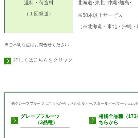
送料・荷造料
北海道･東北･沖縄･離島･
（１回発送）
※50本以上サービス
（※北海道・東北・沖縄・
※ご不明な点はお問合せください
詳しくはこちらをクリック
他グレープフルーツはこちらから：
さがんルビー
/
スタールビー
/
マーシュ
/
ル
グレープフルーツ
柑橘全品種（17
（3品種）
ちらから