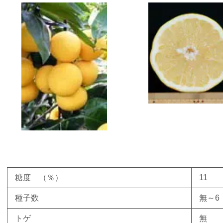
糖度 （％）
11
種子数
無～6
トゲ
無