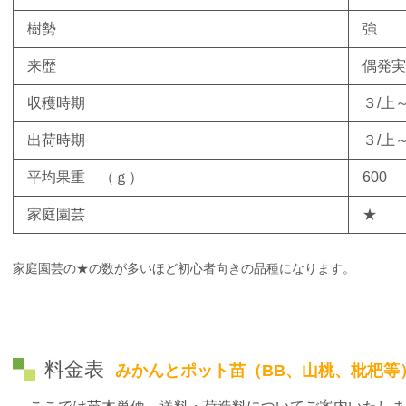
樹勢
強
来歴
偶発実
収穫時期
３/上～
出荷時期
３/上～
平均果重 （ｇ）
600
家庭園芸
★
家庭園芸の★の数が多いほど初心者向きの品種になります。
料金表
みかんとポット苗（BB、山桃、枇杷等