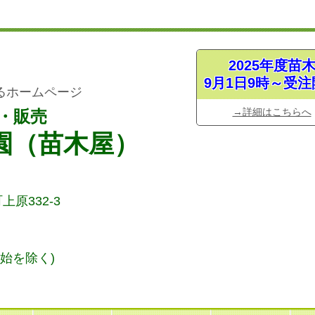
2025年度苗
9月1日9時～受注
るホームページ
→詳細はこちらへ
・販売
園（苗木屋）
上原332-3
始
を除く)