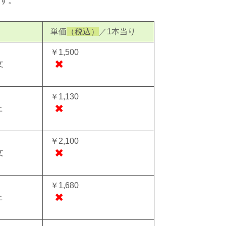
す。
単価
（税込）
／1本当り
￥1,500
✖
文
￥1,130
✖
上
￥2,100
✖
文
￥1,680
✖
上