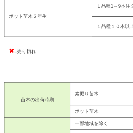
１品種1～9本注
ポット苗木２年生
１品種１０本以
✖
=売り切れ
素掘り苗木
苗木の出荷時期
ポット苗木
一部地域を除く