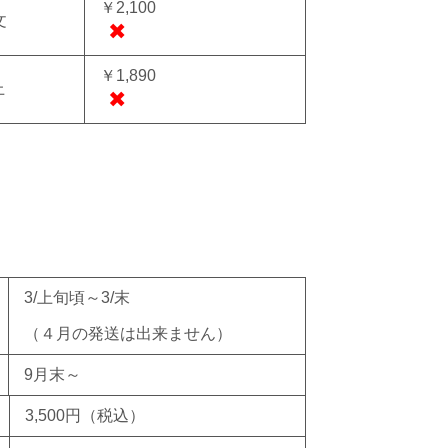
￥2,100
文
✖
￥1,890
上
✖
3/上旬頃～3/末
（４月の発送は出来ません）
9月末～
3,500円
（税込）