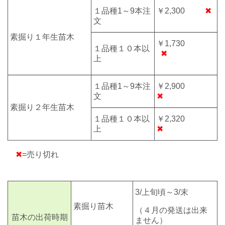
１品種1～9本注
￥2,300
✖
文
素掘り
１年生
苗木
￥1,730
１品種１０本以
✖
上
１品種1～9本注
￥2,900
文
✖
素掘り２年生苗木
１品種１０本以
￥2,320
上
✖
✖
=売り切れ
3/上旬頃～3/末
素掘り苗木
（４月の発送は出来
苗木の出荷時期
ません）