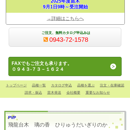
2025年度苗木
9月1日9時～受注開始
→詳細はこちらへ
ご注文、無料カタログ申込みは
0943-72-1578
FAXでもご注文も承ります。
０９４３-７３－１６２４
トップページ
品種一覧
カタログ申込
品種を選ぶ
注文・在庫確認
請求・振込
苗木発送
会社概要
重要なお知らせ
PVP
飛龍台木 璃の香
ひりゅうだいぎりのか