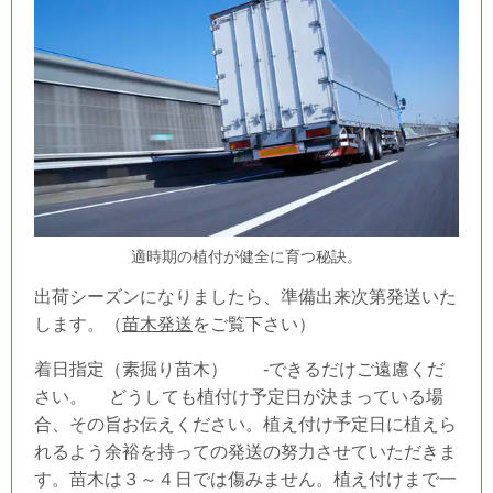
適時期の植付が健全に育つ秘訣。
出荷シーズンになりましたら、準備出来次第発送いた
します。（
苗木発送
をご覧下さい）
着日指定（素掘り苗木） -できるだけご遠慮くだ
さい。 どうしても
植付け予定日
が決まっている場
合、その旨お伝えください。植え付け予定日
に植えら
れるよう余裕を持っての発送の努力させていただきま
す。苗木は３～４日では傷みません。植え付けまで一