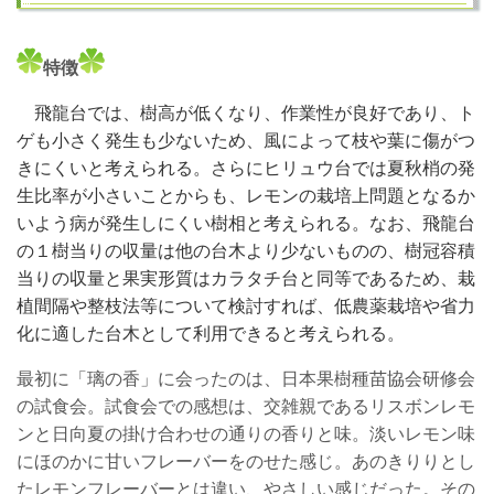
特
徴
飛龍
台では、樹高が低くなり、作業性が良好であり、ト
ゲも小さく発生も少ないため、風によって枝や葉に傷がつ
きにくいと考えられる。さらにヒリュウ台では夏秋梢の発
生比率が小さいことからも、レモンの栽培上問題となるか
いよう病が発生しにくい樹相と考えられる。なお、飛龍台
の１樹当りの収量は他の台木より少ないものの、樹冠容積
当りの収量と果実形質はカラタチ台と同等であるため、栽
植間隔や整枝法等について検討すれば、低農薬栽培や省力
化に適した台木として利用できると考えられる。
最初に「璃の香」に会ったのは、日本果樹種苗協会研修会
の試食会。試食会での感想は、交雑親であるリスボンレモ
ンと日向夏の掛け合わせの通りの香りと味。淡いレモン味
にほのかに甘いフレーバーをのせた感じ。あのきりりとし
たレモンフレーバーとは違い、やさしい感じだった。その