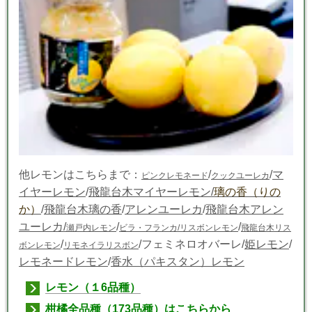
他レモンはこちらまで：
/
/
マ
ピンクレモネード
クックユーレカ
イヤーレモン
/
飛龍台木マイヤーレモン/
璃の香（りの
か）
/
飛龍台木璃の香
/
アレンユーレカ
/
飛龍台木アレン
ユーレカ/
/
/
瀬戸内レモン
ビラ・フランカ
/リスボンレモン
飛龍台木リス
/
/フェミネロオバーレ/
姫レモン
/
ボンレモン
リモネイラリスボン
レモネードレモン
/
香水（パキスタン）レモン
レモン（１6品種）
柑橘全品種（173品種）はこちらから