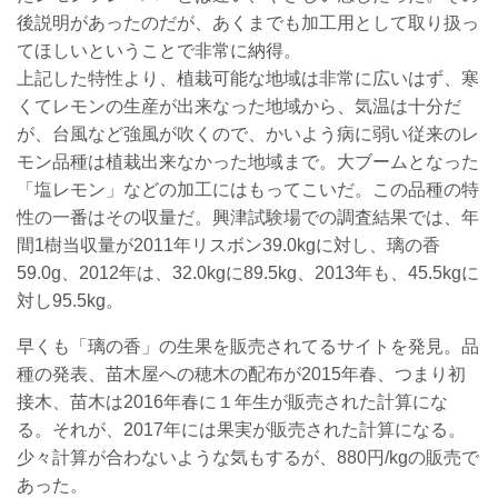
後説明があったのだが、あくまでも加工用として取り扱っ
てほしいということで非常に納得。
上記した特性より、植栽可能な地域は非常に広いはず、寒
くてレモンの生産が出来なった地域から、気温は十分だ
が、台風など強風が吹くので、かいよう病に弱い従来のレ
モン品種は植栽出来なかった地域まで。大ブームとなった
「塩レモン」などの加工にはもってこいだ。この品種の特
性の一番はその収量だ。興津試験場での調査結果では、年
間1樹当収量が2011年リスボン39.0kgに対し、璃の香
59.0g、2012年は、32.0kgに89.5kg、2013年も、45.5kgに
対し95.5kg。
早くも「璃の香」の生果を販売されてるサイトを発見。品
種の発表、苗木屋への穂木の配布が2015年春、つまり初
接木、苗木は2016年春に１年生が販売された計算にな
る。それが、2017年には果実が販売された計算になる。
少々計算が合わないような気もするが、880円/kgの販売で
あった。