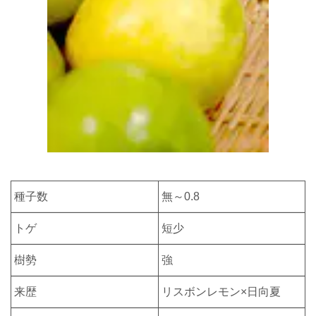
種子数
無～0.8
トゲ
短少
樹勢
強
来歴
リスボンレモン×日向夏