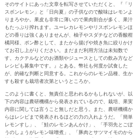
そのサイトにあった文章を転写させていただくと、
『「リ
スボンレモン」と「日向夏」の子供なので酸味はレモンよ
りまろやか。果皮も非常に薄いので果肉割合が多く、果汁
もたっぷり搾れます。ユーレカレモンやリスボンレモンほ
どの香りは強くありませんが、柚子やスダチなどの香酸柑
橘同様、ポン酢として、またから揚げや焼き魚に絞りかけ
てお召し上がりください。まだまだ利用方法は未知数で
す。カクテルなどのお酒類やジュースとしての飲み方など
レシピも募集中です。』とある。幣社も何度か試食した
が、的確な判断と同意する。これからのレモン品種、生か
すも殺すも栽培者次第というところか。
このように書くと、無責任と思われるかもしれないが、以
下の内容は農研機構から発表されているので、栽培、果実
内容に関しては言うこと無しだと思う。また、農研機構か
らはレシピまで発表されるほどの力の入れようだ。「簡単
レモンすし」、「鮭のレモンあんかけ」、「手羽先とごぼ
うのしょうがレモン味噌煮」、「豚肉とサツマイモのから