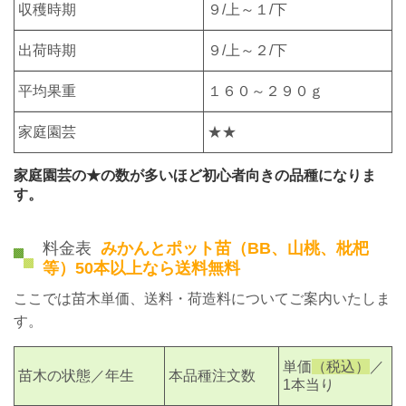
収穫時期
９/上
～１/下
出荷時期
９/上～２/下
平均果重
１６０～２９０ｇ
家庭園芸
★★
家庭園芸の★の数が多いほど初心者向きの品種になりま
す。
料金表
みかんとポット苗（BB、山桃、枇杷
等）50本以上なら送料無料
ここでは苗木単価、送料・荷造料についてご案内いたしま
す。
単価
（税込）
／
苗木の状態／年生
本品種注文数
1本当り