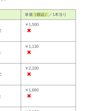
単価
（税込）
／1本当り
￥1,500
✖
文
￥1,130
✖
上
￥2,100
✖
文
￥1,680
✖
上