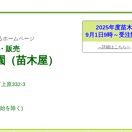
2025年度苗
9月1日9時～受注
るホームページ
→詳細はこちらへ
・販売
園（苗木屋）
上原332-3
始
を除く)