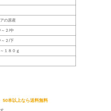
アの原産
中～２/中
中～２/下
～１８０ｇ
）50本以上なら送料無料
す。