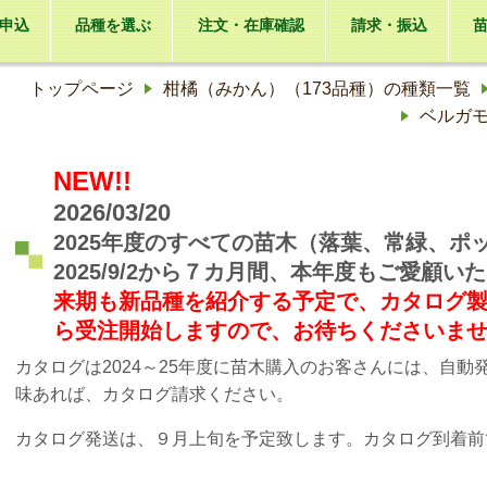
申込
品種を選ぶ
注文・在庫確認
請求・振込
トップページ
柑橘（みかん）（173品種）の種類一覧
ベルガ
NEW!!
2026/03/20
2025年度のすべての苗木（落葉、常緑、
2025/9/2から７カ月間、本年度もご愛顧
来期も新品種を紹介する予定で、カタログ製作に入
ら受注開始しますので、お待ちくださいま
カタログは2024～25年度に苗木購入のお客さんには、自
味あれば、カタログ請求ください。
カタログ発送は、９月上旬を予定致します。カタログ到着前で