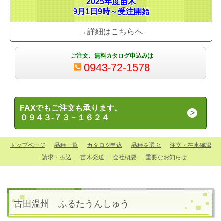
2025年度苗木
9月1日9時～受注開始
→詳細はこちらへ
ご注文、無料カタログ申込みは
0943-72-1578
FAXでもご注文も承ります。
０９４３-７３－１６２４
トップページ
品種一覧
カタログ申込
品種を選ぶ
注文・在庫確認
請求・振込
苗木発送
会社概要
重要なお知らせ
古田温州
ふるたうんしゅう