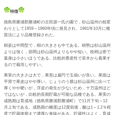
特
徴
徳島県勝浦郡勝浦町の古田源一氏の園で，杉山温州の枝変
わりとして1959～1960年頃に発見され、1981年10月に種
苗法により品種登録された。
樹姿は中間型で，樹の大きさも中である。樹勢は杉山温州
よりは強く，節間は杉山温州よりもやや短い。枝梢は密で
葉身は小さいほうである。比較的豊産性で若木から着果す
るので栽培しやすい。
果実の大きさは大で，果形は扁円で玉揃いが良い。果面は
平滑で果皮はやや厚い。じょうのう膜は杉山温州に比べて
厚くやや硬いが，浮皮の発生が少ないため，十万温州ほど
ではないが，比較的長期貯蔵が可能な品種である。果実の
成熟期は育成地（徳島県勝浦郡勝浦町）で11月下旬～12
月上旬である。成熟期の糖度は12度前後，酸は1～1.2％程
度で貯蔵後期まで濃厚な食味がある。貯蔵性はよく，育成