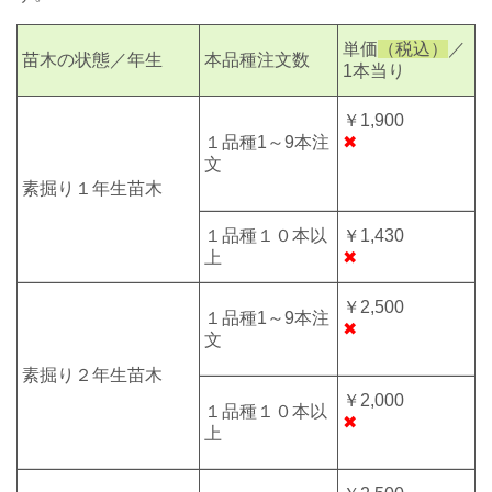
単価
（税込）
／
苗木の状態／年生
本品種注文数
1本当り
￥1,900
１品種1～9本注
✖
文
素掘り
１年生
苗木
１品種１０本以
￥1,430
上
✖
￥2,500
１品種1～9本注
✖
文
素掘り２年生苗木
￥2,000
１品種１０本以
✖
上