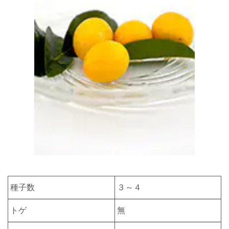
種子数
３～４
トゲ
無