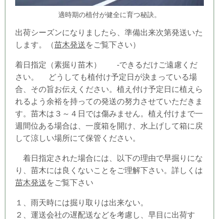
適時期の植付が健全に育つ秘訣。
出荷シーズンになりましたら、準備出来次第発送いた
します。（
苗木発送
をご覧下さい）
着日指定（素掘り苗木） -できるだけご遠慮くだ
さい。 どうしても
植付け予定日
が決まっている場
合、その旨お伝えください。植え付け予定日
に植えら
れるよう余裕を持っての発送の努力させていただきま
す。苗木は３～４日では傷みません。植え付けまで一
週間位ある場合は、一度箱を開け、水上げして箱に戻
して涼しい場所にて保管ください。
着日指定された場合には、以下の理由で早掘りにな
り、苗木には良くないことをご理解下さい。詳しくは
苗木発送
をご覧下さい
１、雨天時には掘り取りは出来ない。
２、運送会社の遅配送などを考慮し、早目に出荷す