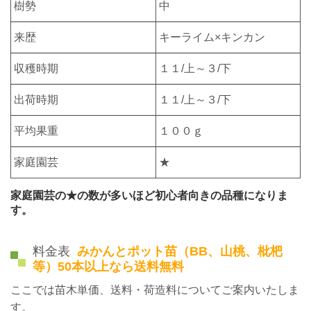
樹勢
中
来歴
キーライム×キンカン
収穫時期
１１/上～３/下
出荷時期
１１/上～３/下
平均果重
１００ｇ
家庭園芸
★
家庭園芸の★の数が多いほど初心者向きの品種になりま
す。
料金表
みかんとポット苗（BB、山桃、枇杷
等）50本以上なら送料無料
ここでは苗木単価、送料・荷造料についてご案内いたしま
す。