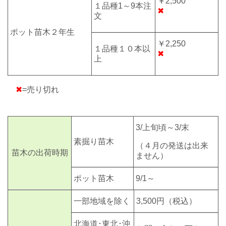
￥2,500
１品種1～9本注
✖
文
ポット苗木２年生
￥2,250
１品種１０本以
✖
上
✖
=売り切れ
3/上旬頃～3/末
素掘り苗木
（４月の発送は出来
苗木の出荷時期
ません）
ポット苗木
9/1～
一部地域を除く
3,500円
（税込）
北海道･東北･沖