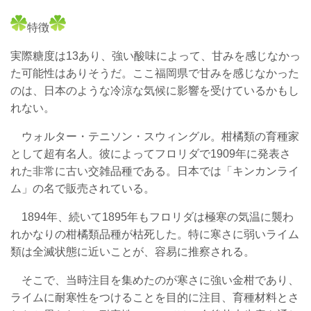
特
徴
実際糖度は13あり、強い酸味によって、甘みを感じなかっ
た可能性はありそうだ。ここ福岡県で甘みを感じなかった
のは、日本のような冷涼な気候に影響を受けているかもし
れない。
ウォルター・テニソン・スウィングル。柑橘類の育種家
として超有名人。彼によってフロリダで1909年に発表さ
れた非常に古い交雑品種である。日本では「キンカンライ
ム」の名で販売されている。
1894年、続いて1895年もフロリダは極寒の気温に襲わ
れかなりの柑橘類品種が枯死した。特に寒さに弱いライム
類は全滅状態に近いことが、容易に推察される。
そこで、当時注目を集めたのが寒さに強い金柑であり、
ライムに耐寒性をつけることを目的に注目、育種材料とさ