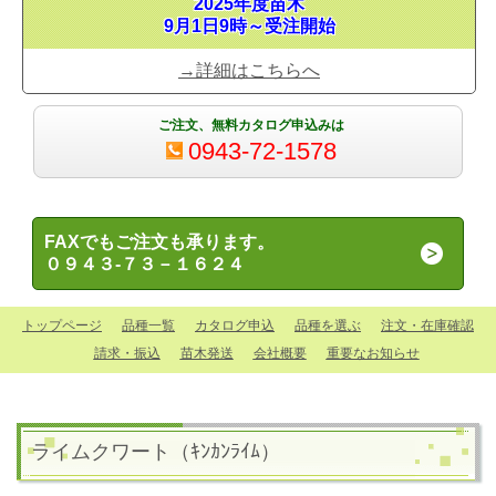
2025年度苗木
9月1日9時～受注開始
→詳細はこちらへ
ご注文、無料カタログ申込みは
0943-72-1578
FAXでもご注文も承ります。
０９４３-７３－１６２４
トップページ
品種一覧
カタログ申込
品種を選ぶ
注文・在庫確認
請求・振込
苗木発送
会社概要
重要なお知らせ
ライムクワート（ｷﾝｶﾝﾗｲﾑ）