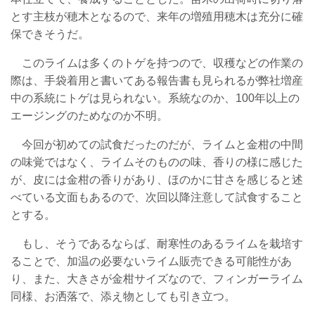
とす主枝が穂木となるので、来年の増殖用穂木は充分に確
保できそうだ。
このライムは多くのトゲを持つので、収穫などの作業の
際は、手袋着用と書いてある報告書も見られるが弊社増産
中の系統にトゲは見られない。系統なのか、100年以上の
エージングのためなのか不明。
今回が初めての試食だったのだが、ライムと金柑の中間
の味覚ではなく、ライムそのものの味、香りの様に感じた
が、皮には金柑の香りがあり、ほのかに甘さを感じると述
べている文面もあるので、次回以降注意して試食すること
とする。
もし、そうであるならば、耐寒性のあるライムを栽培す
ることで、加温の必要ないライム販売できる可能性があ
り、また、大きさが金柑サイズなので、フィンガーライム
同様、お洒落で、添え物としても引き立つ。