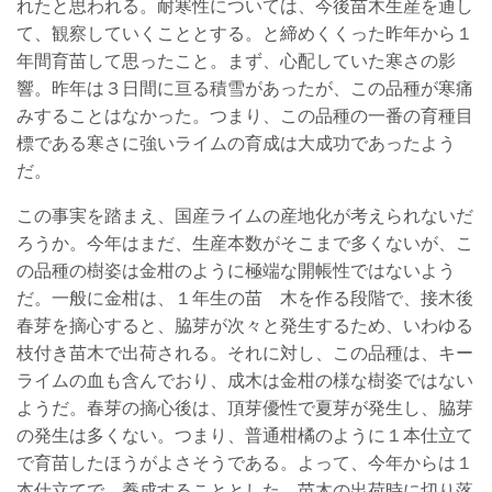
れたと思われる。耐寒性については、今後苗木生産を通し
て、観察していくこととする。と締めくくった昨年から１
年間育苗して思ったこと。まず、心配していた寒さの影
響。昨年は３日間に亘る積雪があったが、この品種が寒痛
みすることはなかった。つまり、この品種の一番の育種目
標である寒さに強いライムの育成は大成功であったよう
だ。
この事実を踏まえ、国産ライムの産地化が考えられないだ
ろうか。今年はまだ、生産本数がそこまで多くないが、こ
の品種の樹姿は金柑のように極端な開帳性ではないよう
だ。一般に金柑は、１年生の苗 木を作る段階で、接木後
春芽を摘心すると、脇芽が次々と発生するため、いわゆる
枝付き苗木で出荷される。それに対し、この品種は、キー
ライムの血も含んでおり、成木は金柑の様な樹姿ではない
ようだ。春芽の摘心後は、頂芽優性で夏芽が発生し、脇芽
の発生は多くない。つまり、普通柑橘のように１本仕立て
で育苗したほうがよさそうである。よって、今年からは１
本仕立てで、養成することとした。苗木の出荷時に切り落