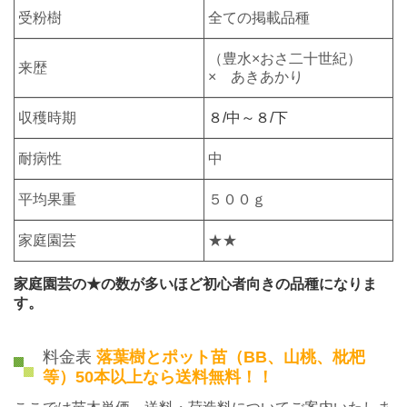
受粉樹
全ての掲載品種
（豊水×おさ二十世紀）
来歴
× あきあかり
収穫時期
８/中～８/下
耐病性
中
平均果重
５００ｇ
家庭園芸
★★
家庭園芸の★の数が多いほど初心者向きの品種になりま
す。
料金表
落葉樹とポット苗（BB、山桃、枇杷
等）50本以上なら送料無料！！