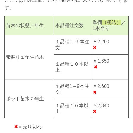
ここでは苗木単価、送料・荷造料についてご案内いたしま
す。
単価
（税込）
／
苗木の状態／年生
本品種注文数
1本当り
１品種1～9本注
￥2,200
文
✖
素掘り
１年生
苗木
￥1,650
１品種１０本以
✖
上
１品種1～9本注
￥2,600
文
✖
ポット苗木２年生
１品種１０本以
￥2,340
上
✖
✖
＝売り切れ