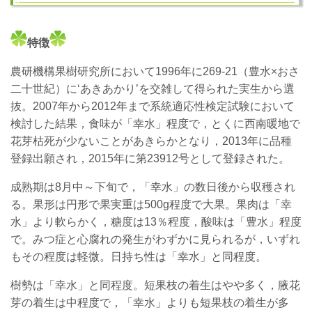
特徴
農研機構果樹研究所において1996年に269-21（豊水×おさ
二十世紀）に‘あきあかり’を交雑して得られた実生から選
抜。2007年から2012年まで系統適応性検定試験において
検討した結果，食味が「幸水」程度で，とくに西南暖地で
花芽枯死が少ないことがあきらかとなり，2013年に品種
登録出願され，2015年に第23912号として登録された。
成熟期は8月中～下旬で，「幸水」の数日後から収穫され
る。果形は円形で果実重は500g程度で大果。果肉は「幸
水」より軟らかく，糖度は13％程度，酸味は「豊水」程度
で。みつ症と心腐れの発生がわずかに見られるが，いずれ
もその程度は軽微。日持ち性は「幸水」と同程度。
樹勢は「幸水」と同程度。短果枝の着生はやや多く，腋花
芽の着生は中程度で，「幸水」よりも短果枝の着生が多