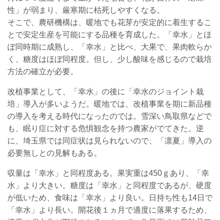
性」が弱まり、厳寒期に枯死しやすくなる。
そこで、農研機構は、暖地でも花芽が安定的に着生するこ
とで安定生産を可能にする品種を育成した。「幸水」とほ
ぼ同時期に成熟し、「幸水」と比べ、大果で、果肉軟らか
く、糖度はほぼ同程度。但し、少し酸味を感じるので栽培
方法の確立が必要。
改植事業として、「幸水」の後に「幸水のジョイント栽
培」導入が多いようだ。暖地では、改植事業を期に新品種
の導入を考える時代になったのでは。雪深い鳥取県などで
も、眠り症に対する危惧観念を持つ農家がでてきた。逆
に、埼玉県では同症状は見られないので、「凛夏」導入の
必要無しとの見解もある。
収量は「幸水」と同程度ある。果実重は450ｇあり、「幸
水」より大きい。糖度は「幸水」と同程度であるが、硬度
が低いため、食味は「幸水」より良い。日持ち性も14日で
「幸水」より長い。開花後１ヵ月で適度に落果するため、