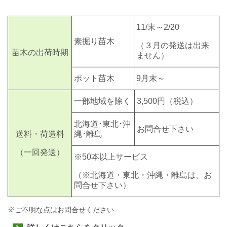
11/末～2/20
素掘り苗木
（３月の発送は出来
苗木の出荷時期
ません）
ポット苗木
9月末～
一部地域を除く
3,500円
（税込）
北海道･東北･沖
お問合せ下さい
送料・荷造料
縄･離島
（一回発送）
※50本以上サービス
（※北海道・東北・沖縄・離島は、お
問合せ下さい）
※ご不明な点はお問合せください