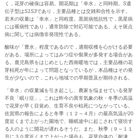
く，花芽の確保は容易。開花期は「幸水」と同時期。
S
遺
伝子型は
S1S3
であり，主要品種とは交雑和合性を示す。
若木の収量は「幸水」と同程度。黒斑病抵抗性で，黒星病
には罹病性であり，通常防除で対応可能である。えそ斑点
病に関しては病徴非発現性である。
酸味が「豊水」程度であるので，適期収穫を心がける必要
がある。場所によってはみつ症や裂果が多発する場合があ
る。鹿児島県をはじめとした西南暖地では，主要品種の花
芽枯死が年によって問題となっているが，本品種はその発
生が少ないので，これら地域での早期普及が期待される。
「幸水」の収量減を引き起こし、農家を悩ませている発芽
不良「眠り症」。これは昨今の異常気象の秋・冬季の高温
で花芽が早く目覚め、生育不良や枯死につながっている。
佐賀県の報告によると冬季（１２～４月）の最高気温が20
度近くまで上がった園地で、睡眠途中に起こされて寝坊す
る人のように開花が遅れるそうだ。また、秋季（９～１１
月に３０度近くまで上がった場合も、花芽自体の「耐凍