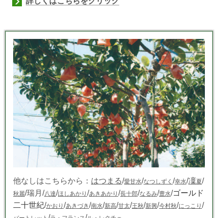
詳しくはこちらをクリック
他なしはこちらから：
はつまる
/
/
/
/
凜
/
愛甘水
なつしずく
幸水
夏
/瑞月/
/
/
/
/
/
/
ゴールド
秋麗
八達
ほしあかり
あきあかり
長十郎
なるみ
豊水
二十世紀
/
/
/
/
/
/
/
/
/
/
かおり
あきづき
南水
新高
甘太
王秋
新興
今村秋
にっこり
/
/
バートレット
ラ・フランス
ル・レクチェ