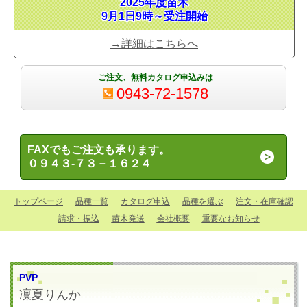
2025年度苗木
9月1日9時～受注開始
→詳細はこちらへ
ご注文、無料カタログ申込みは
0943-72-1578
FAXでもご注文も承ります。
０９４３-７３－１６２４
トップページ
品種一覧
カタログ申込
品種を選ぶ
注文・在庫確認
請求・振込
苗木発送
会社概要
重要なお知らせ
PVP
凜夏
りんか