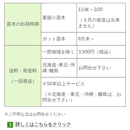
11/末～2/20
素掘り苗木
（３月の発送は出来
苗木の出荷時期
ません）
ポット苗木
9月末～
一部地域を除く
3,500円
（税込）
北海道･東北･沖
お問合せ下さい
送料・荷造料
縄･離島
（一回発送）
※50本以上サービス
（※北海道・東北・沖縄・離島は、お
問合せ下さい）
※ご不明な点はお問合せください
詳しくはこちらをクリック