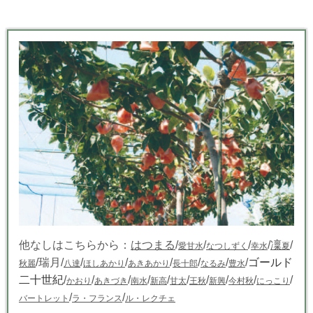
他なしはこちらから：
はつまる
/
/
/
/
凜
/
愛甘水
なつしずく
幸水
夏
/瑞月/
/
/
/
/
/
/
ゴールド
秋麗
八達
ほしあかり
あきあかり
長十郎
なるみ
豊水
二十世紀
/
/
/
/
/
/
/
/
/
/
かおり
あきづき
南水
新高
甘太
王秋
新興
今村秋
にっこり
/
/
バートレット
ラ・フランス
ル・レクチェ