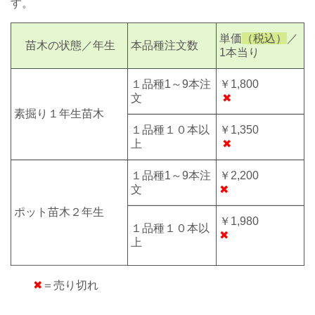
す。
単価
（税込）
／
苗木の状態／年生
本品種注文数
1本当り
１品種1～9本注
￥1,800
文
✖
素掘り
１年生
苗木
１品種１０本以
￥1,350
上
✖
１品種1～9本注
￥2,200
文
✖
ポット苗木２年生
￥1,980
１品種１０本以
✖
上
✖
＝売り切れ