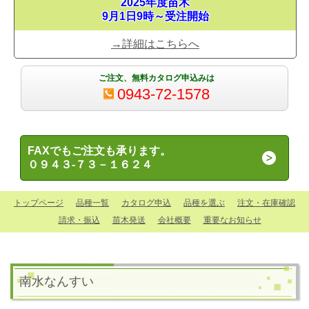
2025年度苗木
9月1日9時～受注開始
→詳細はこちらへ
ご注文、無料カタログ申込みは
0943-72-1578
FAXでもご注文も承ります。
０９４３-７３－１６２４
トップページ
品種一覧
カタログ申込
品種を選ぶ
注文・在庫確認
請求・振込
苗木発送
会社概要
重要なお知らせ
南水
なんすい