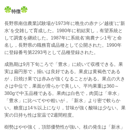
特徴
長野県南信農業試験場が1973年に晩生の赤ナシ‘越後’に‘新
水’を交雑して育成した。1980年に初結実し，有望系統と
して調査を継続した。1987年に系統名‘南農ナシ1号’と命
名し，長野県の職務育成品種として公開された。1990年
に登録番号第2293号として品種登録された。
成熟期は9月下旬ころで「
豊水」に続いて収穫できる。果
実は扁円形で，揃いは良好である。果皮は黄褐色である
が，日焼け果では赤みが強くなることがある。果点の大き
さは中位で，果面が滑らかで美しい。平均果重は360～
380gで中玉品種である。果肉は白色で，肉質は「幸水」
「豊水」に比べてやや粗いが，「新水」より密で軟らか
い。糖度は14％以上になり，甘味が強く酸味は少ない。果
実の日持ち性は室温で2週間程度。
樹勢はやや強く，頂部優勢性が強い。枝の発生は「新水」