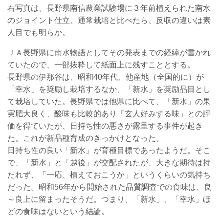
右写真は、長野県南信農業試験場に３年前植えられた南水
のジョイント仕立。通常栽培と比べたら、反収の違いは素
人目でも明らか。
ＪＡ長野県に南水物語としてその発表までの経緯が書かれ
ていたので、一部抜粋して紙面上に残すこととする。
長野県の伊那谷は、昭和40年代、他産地（全国的に）が
「幸水」を奨励し栽培するなか、「新水」を奨励品目とし
て栽培していた。長野県では他県に比べて、「新水」の果
実肥大良く、酸味も比較的あり「玄人好みする味」との評
価を得ていたが、日持ち性の悪さが露呈する事件が起き
た。これが新品種育成のきっかけとなった。
日持ち性の良い「新水」が育種目標であったようだ。そこ
で、「新水」と「越後」が交配されたが、大きな期待は持
たれず、「一応、植えておこうか」というくらいの気持ち
だった。昭和56年から開始された品質調査での食味は、良
～良上に留まったそうだ。つまり、「新水」、「幸水」ほ
どの食味はないという結論。