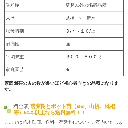
受粉樹
新興以外の掲載品種
来歴
越後 × 新水
収穫時期
９/下～１０/上
耐病性
強
平均果重
３００～５００ｇ
家庭園芸
★
家庭園芸の★の数が多いほど初心者向きの品種になりま
す。
料金表
落葉樹とポット苗（BB、山桃、枇杷
等）50本以上なら送料無料！！
ここでは苗木単価、送料・荷造料についてご案内いたしま