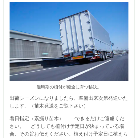
適時期の植付が健全に育つ秘訣。
出荷シーズンになりましたら、準備出来次第発送いた
します。（
苗木発送
をご覧下さい）
着日指定（素掘り苗木） -できるだけご遠慮くだ
さい。 どうしても
植付け予定日
が決まっている場
合、その旨お伝えください。植え付け予定日
に植えら