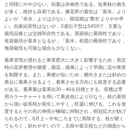
と同様にやや少ない。幼葉は赤褐色である。短果枝の着生
が多く，維持も容易である。腋花芽の着生は「新水」より
よいが「幸水」よりは少ない。開花期は‘豊水’よりやや早
い。自家結実性はないが，
S
遺伝子型は
S4S9
で，主要な
栽培品種とは交雑和合性である。黒斑病に罹病性であり，
有袋栽培が基本となるが，「新水」程度の罹病性であり，
無袋栽培も可能な場合も少なくない。
着果管理が遅れると果実肥大に大きく影響するため，剪定
時の花芽整理や摘蕾，摘花，摘果によって早期に花や果実
を制限する。また，果梗が短いため，横向きまたは斜めの
果台に着果させるよう，着果させる方向にも留意する必要
がある。着果量は葉果比30～40を目標とする。収穫は専
用カラーチャートを用いて果皮色により行なう。枝の基部
から強い徒長枝が発生しやすく，旺盛に伸びる。これを放
置するとその先の伸長が極端に抑制され，樹冠拡大が妨げ
られるので，6月上～中旬ころまでに剪除する。枝が硬く
てもろく，折れやすいので，主枝や亜主枝などの側面から