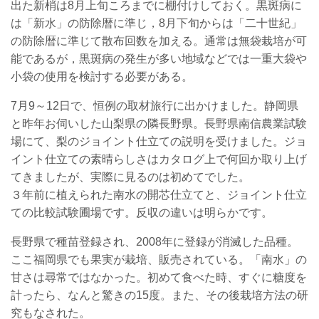
出た新梢は8月上旬ころまでに棚付けしておく。黒斑病に
は「新水」の防除暦に準じ，8月下旬からは「二十世紀」
の防除暦に準じて散布回数を加える。通常は無袋栽培が可
能であるが，黒斑病の発生が多い地域などでは一重大袋や
小袋の使用を検討する必要がある。
7月9～12日で、恒例の取材旅行に出かけました。静岡県
と昨年お伺いした山梨県の隣長野県。長野県南信農業試験
場にて、梨のジョイント仕立ての説明を受けました。ジョ
イント仕立ての素晴らしさはカタログ上で何回か取り上げ
てきましたが、実際に見るのは初めてでした。
３年前に植えられた南水の開芯仕立てと、ジョイント仕立
ての比較試験圃場です。反収の違いは明らかです。
長野県で種苗登録され、2008年に登録が消滅した品種。
ここ福岡県でも果実が栽培、販売されている。「南水」の
甘さは尋常ではなかった。初めて食べた時、すぐに糖度を
計ったら、なんと驚きの15度。また、その後栽培方法の研
究もなされた。