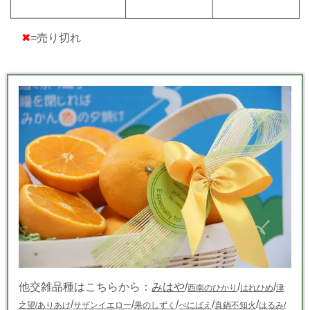
✖
=売り切れ
他交雑品種はこちらから：
みはや
/
/
/
西南のひかり
はれひめ
津
/
/
/
/
/
之望
/ありあけ
サザンイエロー
果のしずく
べにばえ
真鍋不知火
はるみ/