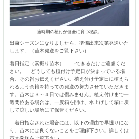
適時期の植付が健全に育つ秘訣。
出荷シーズンになりましたら、準備出来次第発送いた
します。（
苗木発送
をご覧下さい）
着日指定（素掘り苗木） -できるだけご遠慮くだ
さい。 どうしても
植付け予定日
が決まっている場
合、その旨お伝えください。植え付け予定日
に植えら
れるよう余裕を持っての発送の努力させていただきま
す。苗木は３～４日では傷みません。植え付けまで一
週間位ある場合は、一度箱を開け、水上げして箱に戻
して涼しい場所にて保管ください。
着日指定された場合には、以下の理由で早掘りにな
り、苗木には良くないことをご理解下さい。詳しくは
苗木発送
をご覧下さい