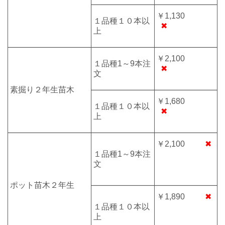
￥1,130
１品種１０本以
✖
上
￥2,100
１品種1～9本注
✖
文
素掘り２年生苗木
￥1,680
１品種１０本以
✖
上
￥2,100
✖
１品種1～9本注
文
ポット苗木２年生
￥1,890
✖
１品種１０本以
上