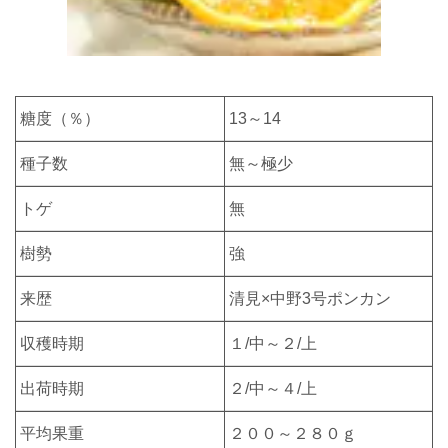
糖度（％）
13～14
種子数
無～極少
トゲ
無
樹勢
強
来歴
清見×中野3号ポンカン
収穫時期
１/中～２
/上
出荷時期
２/中
～４/上
平均果重
２００～２８０ｇ