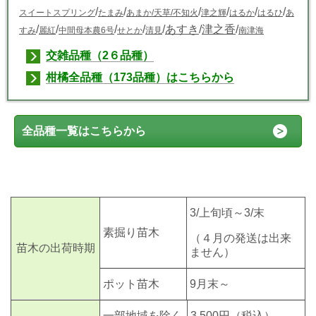
/
/
/
/
/
/
スイートスプリング
たまみ
あまか
/天草/
不知火
津之輝
はるか
はるひ
あ
/
/
/
/
/
あすき
/
津之香
/
すみ
麗紅
中間母本農6号
せとか
清見
南津海
交雑品種（2６品種）
柑橘全品種（173品種）はこちらから
全品種一覧はこちらから
3/上旬頃～3/末
素掘り苗木
（４月の発送は出来
苗木の出荷時期
ません）
ポット苗木
9月末～
一部地域を除く
3,500円
（税込）