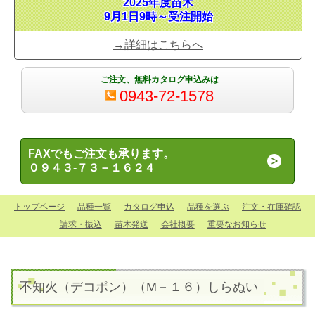
2025年度苗木
9月1日9時～受注開始
→詳細はこちらへ
ご注文、無料カタログ申込みは
0943-72-1578
FAXでもご注文も承ります。
０９４３-７３－１６２４
トップページ
品種一覧
カタログ申込
品種を選ぶ
注文・在庫確認
請求・振込
苗木発送
会社概要
重要なお知らせ
不知火（デコポン）（M－１６）
しらぬい