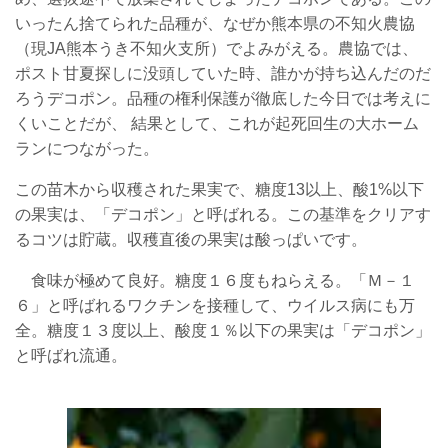
いったん捨てられた品種が、なぜか熊本県の不知火農協
（現JA熊本うき不知火支所）でよみがえる。農協では、
ポスト甘夏探しに没頭していた時、誰かが持ち込んだのだ
ろうデコポン。品種の権利保護が徹底した今日では考えに
くいことだが、 結果として、これが起死回生の大ホーム
ランにつながった。
この苗木から収穫された果実で、糖度13以上、酸1%以下
の果実は、「デコポン」と呼ばれる。この基準をクリアす
るコツは貯蔵。収穫直後の果実は酸っぱいです。
食味が極めて良好。糖度１６度もねらえる。「Ｍ－１
６」と呼ばれるワクチンを接種して、ウイルス病にも万
全。糖度１３度以上、酸度１％以下の果実は「デコポン」
と呼ばれ流通。