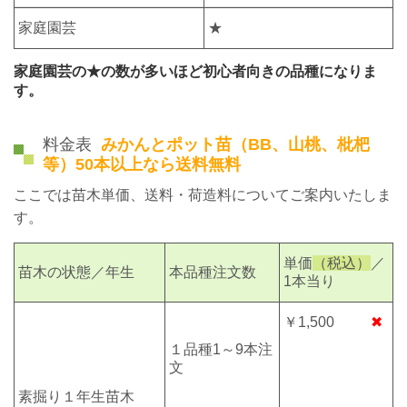
家庭園芸
★
家庭園芸の★の数が多いほど初心者向きの品種になりま
す。
料金表
みかんとポット苗（BB、山桃、枇杷
等）50本以上なら送料無料
ここでは苗木単価、送料・荷造料についてご案内いたしま
す。
単価
（税込）
／
苗木の状態／年生
本品種注文数
1本当り
￥1,500
✖
１品種1～9本注
文
素掘り
１年生
苗木