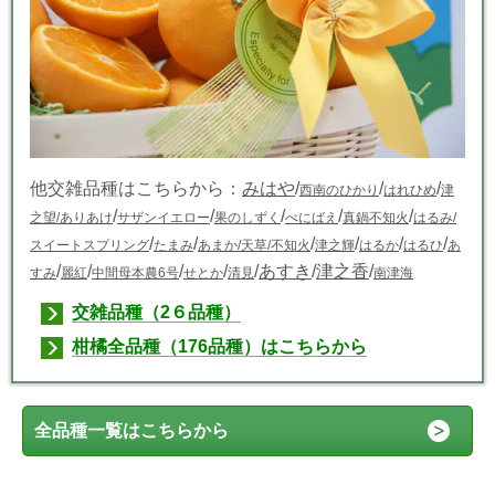
他交雑品種はこちらから：
みはや
/
/
/
西南のひかり
はれひめ
津
/
/
/
/
/
之望
/ありあけ
サザンイエロー
果のしずく
べにばえ
真鍋不知火
はるみ/
/
/
/
/
/
/
スイートスプリング
たまみ
あまか
/天草/
不知火
津之輝
はるか
はるひ
あ
/
/
/
/
/
あすき
/
津之香
/
すみ
麗紅
中間母本農6号
せとか
清見
南津海
交雑品種（2６品種）
柑橘全品種（176品種）はこちらから
全品種一覧はこちらから